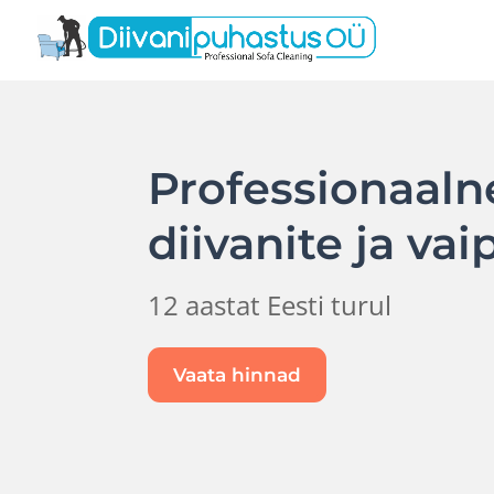
Professionaaln
diivanite ja va
12 aastat Eesti turul
Vaata hinnad