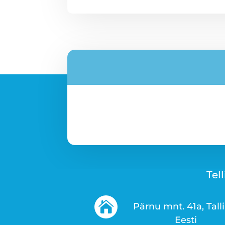
Tel

Pärnu mnt. 41a, Tall
Eesti