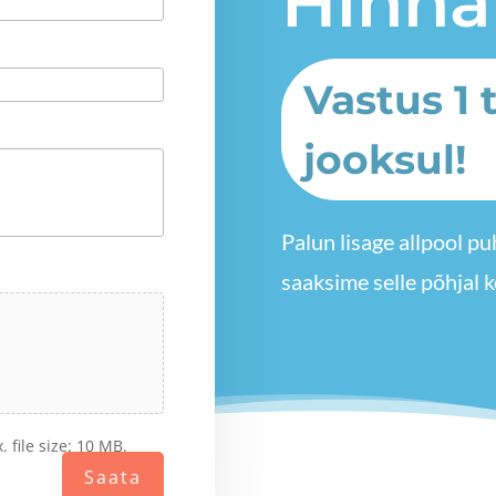
Hinna
Vastus 1 
jooksul!
Palun lisage allpool p
saaksime selle põhjal
. file size: 10 MB.