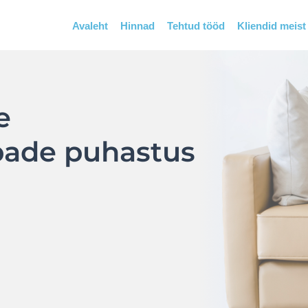
Avaleht
Hinnad
Tehtud tööd
Kliendid meist
e
ipade puhastus