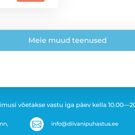
Meie muud teenused
limusi võetakse vastu iga päev kella 10.00—2

inn,
info@diivanipuhastus.ee