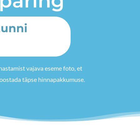
päring
tunni
uhastamist vajava eseme foto, et
 koostada täpse hinnapakkumuse.