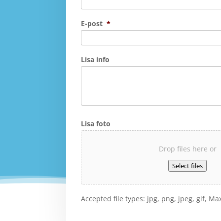
E-post
*
Lisa info
Lisa foto
Drop files here or
Select files
Accepted file types: jpg, png, jpeg, gif, Max